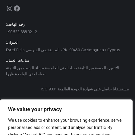
Instagram
Facebook
:رقم الهاتف
+90 533 888 92 12
:العنوان
Eşref Bitlis المستشفى القبرصي ، PK: 99450 Gazimagusa / Cyprus
:ساعات العمل
الإثنين - الجمعة من الثامنة صباحا حتى الخامسة مساء السبت من الثامنة
صباحا حتى الواحدة ظهرا
ISO 9001 مستشفانا حاصل على شهادة الجودة العالمية
ISO27001 و أيضا شهادة لأمن المعلومات و الإدارة
We value your privacy
We use cookies to enhance your browsing experience, serve
personalised ads or content, and analyse our traffic. By
clicking "Accept All", you consent to our use of cookies.